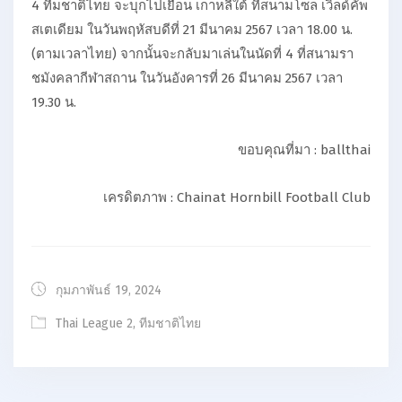
4 ทีมชาติไทย จะบุกไปเยือน เกาหลีใต้ ที่สนามโซล เวิลด์คัพ
สเตเดียม ในวันพฤหัสบดีที่ 21 มีนาคม 2567 เวลา 18.00 น.
(ตามเวลาไทย) จากนั้นจะกลับมาเล่นในนัดที่ 4 ที่สนามรา
ชมังคลากีฬาสถาน ในวันอังคารที่ 26 มีนาคม 2567 เวลา
19.30 น.
ขอบคุณที่มา : ballthai
เครดิตภาพ : Chainat Hornbill Football Club
กุมภาพันธ์ 19, 2024
Thai League 2
,
ทีมชาติไทย