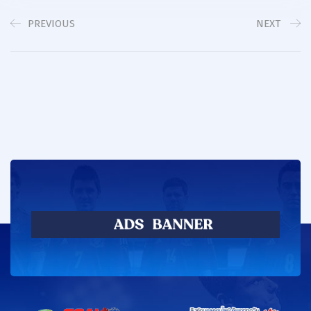
PREVIOUS
NEXT