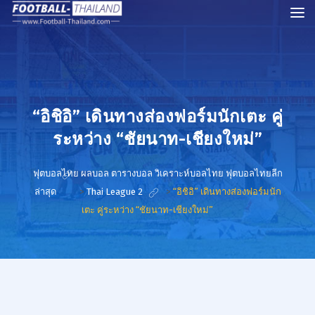
“อิชิอิ” เดินทางส่องฟอร์มนักเตะ คู่
ระหว่าง “ชัยนาท-เชียงใหม่”
ฟุตบอลไทย ผลบอล ตารางบอล วิเคราะห์บอลไทย ฟุตบอลไทยลีก
ล่าสุด
>
Thai League 2
>
“อิชิอิ” เดินทางส่องฟอร์มนัก
เตะ คู่ระหว่าง “ชัยนาท-เชียงใหม่”