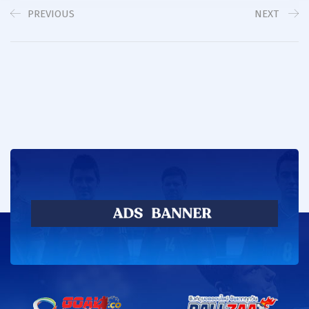
PREVIOUS
NEXT