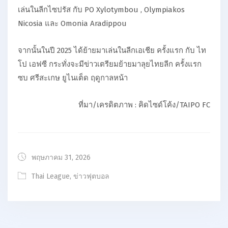
เล่นในลีกไซปรัส กับ PO Xylotymbou , Olympiakos
Nicosia และ Omonia Aradippou
จากนั้นในปี 2025 ได้ย้ายมาเล่นในลีกเอเชีย ครั้งแรก กับ ไท
โป เอฟซี กระทั่งจะมีข่าวเตรียมย้ายมาลุยไทยลีก ครั้งแรก
ซบ ศรีสะเกษ ยูไนเต็ด ฤดูกาลหน้า
ที่มา/เครดิตภาพ : คิดไซด์โค้ง/TAIPO FC
พฤษภาคม 31, 2026
Thai League
,
ข่าวฟุตบอล