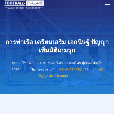
การท่าเรือ เตรียมเสริม เอกนิษฐ์ ปัญญา
เพิ่มมิติเกมรุก
ฟุตบอลไทย ผลบอล ตารางบอล วิเคราะห์บอลไทย ฟุตบอลไทยลีก
ล่าสุด
>
Thai League
>
การท่าเรือ เตรียมเสริม เอกนิษฐ์
ปัญญา เพิ่มมิติเกมรุก