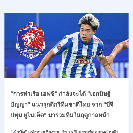
“การท่าเรือ เอฟซี” กำลังจะได้ “เอกนิษฐ์
ปัญญา” แนวรุกดีกรีทีมชาติไทย จาก “บีจี
ปทุม ยูไนเต็ด” มาร่วมทีมในฤดูกาลหน้า
“เจ้าบุ๊ค” แข้งชาวเชียงราย วัย 26 ปี บรรลุข้อตกลงส่วนตัว