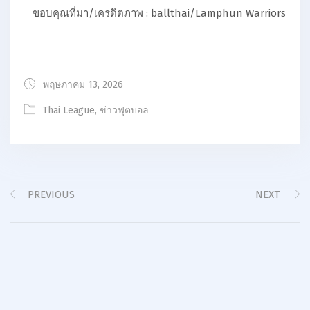
ขอบคุณที่มา/เครดิตภาพ : ballthai/Lamphun Warriors
พฤษภาคม 13, 2026
Thai League
,
ข่าวฟุตบอล
PREVIOUS
NEXT