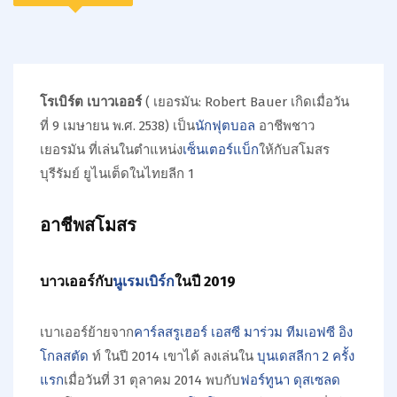
โรเบิร์ต เบาวเออร์
(
เยอรมัน: Robert Bauer
เกิดเมื่อวัน
ที่ 9 เมษายน พ.ศ. 2538) เป็น
นักฟุตบอล
อาชีพชาว
เยอรมัน ที่เล่นในตำแหน่ง
เซ็นเตอร์แบ็ก
ให้กับสโมสร
บุรีรัมย์ ยูไนเต็ดในไทยลีก 1
อาชีพสโมสร
บาวเออร์กับ
นูเรมเบิร์ก
ในปี 2019
เบาเออร์ย้ายจาก
คาร์ลสรูเฮอร์ เอสซี มาร่วม
ทีมเอฟซี อิง
โกลสตัด
ท์ ในปี 2014 เขาได้ ลงเล่นใน
บุนเดสลีกา 2 ครั้ง
แรก
เมื่อวันที่ 31 ตุลาคม 2014 พบกับ
ฟอร์ทูนา ดุสเซลด