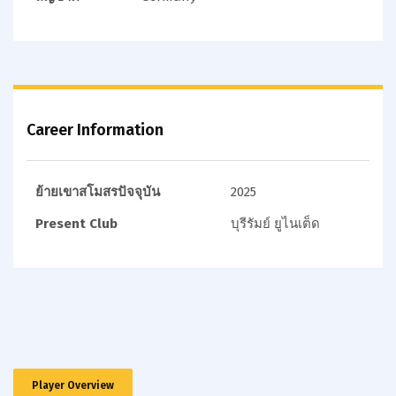
Career Information
ย้ายเขาสโมสรปัจจุบัน
2025
Present Club
บุรีรัมย์ ยูไนเต็ด
Player Overview