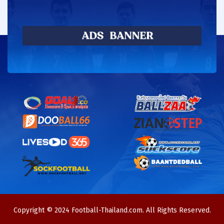
Copyright © 2024 Football-Thailand.com. All Rights Reserved.