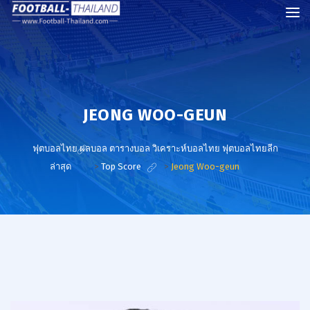
JEONG WOO-GEUN
ฟุตบอลไทย ผลบอล ตารางบอล วิเคราะห์บอลไทย ฟุตบอลไทยลีก
ล่าสุด
>
Top Score
>
Jeong Woo-geun