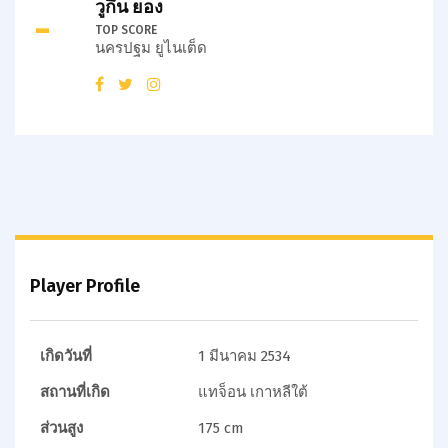
วูกึน ยอง
-
TOP SCORE
นครปฐม ยูไนเต็ด
Player Profile
เกิดวันที่
1 มีนาคม 2534
สถานที่เกิด
แทจ็อน เกาหลีใต้
ส่วนสูง
175 cm