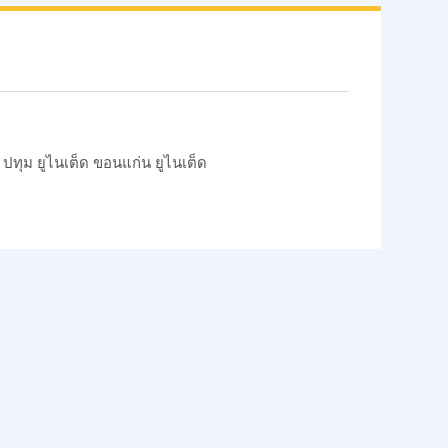
ี ปทุม ยูไนเต็ด
ขอนแก่น ยูไนเต็ด