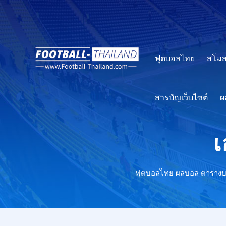
ฟุตบอลไทย
สโม
สารบัญเว็บไซต์
ผ
เ
ฟุตบอลไทย ผลบอล ตารางบอ