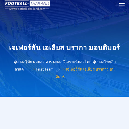
เจเฟอร์สัน เอเลียส บรากา มอนติมอร์
ฟุตบอลไทย ผลบอล ตารางบอล วิเคราะห์บอลไทย ฟุตบอลไทยลีก
ล่าสุด
>
First Team
>
เจเฟอร์สัน เอเลียส บรากา มอน
ติมอร์