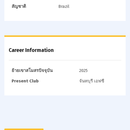
สัญชาติ
Brazil
Career Information
ย้ายเขาสโมสรปัจจุบัน
2025
Present Club
จันทบุรี เอฟซี