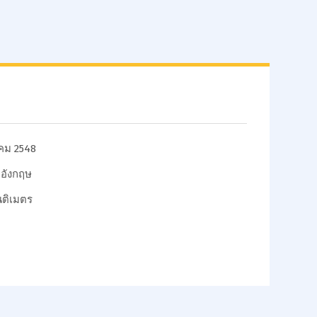
าคม 2548
, อังกฤษ
นติเมตร