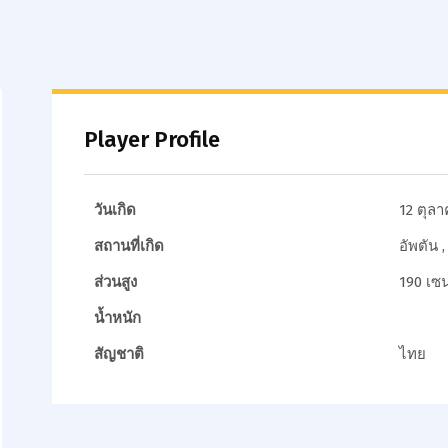
Player Profile
วันเกิด
12 ตุล
สถานที่เกิด
อัพตัน 
ส่วนสูง
190 เซ
น้ำหนัก
สัญชาติ
ไทย