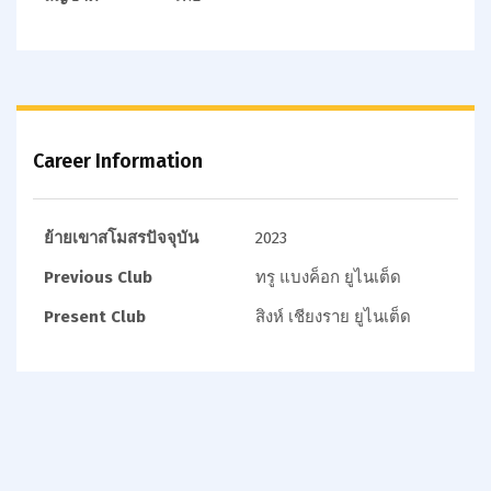
Career Information
ย้ายเขาสโมสรปัจจุบัน
2023
Previous Club
ทรู แบงค็อก ยูไนเต็ด
Present Club
สิงห์ เชียงราย ยูไนเต็ด