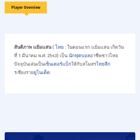
Player Overview
สันติภาพ แย้มแสน
(
ไทย
: ในตอนแรก
แย้มแสน เกิดวัน
ที่ 1 มีนาคม พ.ศ. 2543) เป็น
นักฟุตบอล
อาชีพชาวไทย
ปัจจุบันเล่นเป็น
เซ็นเตอร์แบ็ก
ให้กับสโมสร
ไทยลีก
1
เชียงราย
ยูไนเต็ด