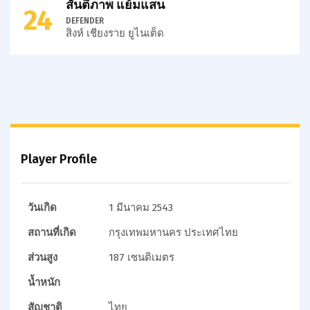
สันติภาพ แย้มแสน
24
DEFENDER
สิงห์ เชียงราย ยูไนเต็ด
Player Profile
วันเกิด
1 มีนาคม 2543
สถานที่เกิด
กรุงเทพมหานคร ประเทศไทย
ส่วนสูง
187 เซนติเมตร
น้ำหนัก
สัญชาติ
ไทย