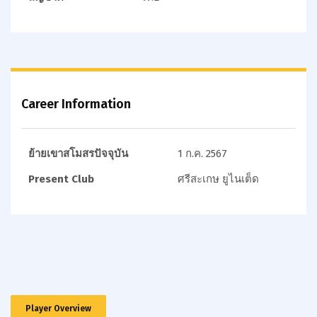
Career Information
ย้ายเขาสโมสรปัจจุบัน
1 ก.ค. 2567
Present Club
ศรีสะเกษ ยูไนเต็ด
Player Overview