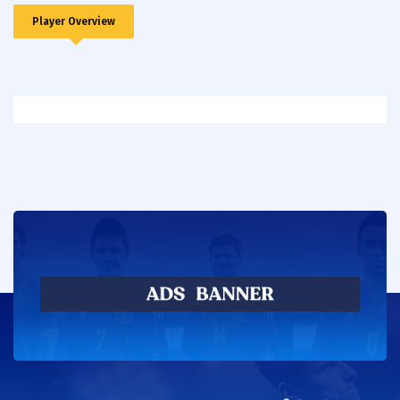
Player Overview