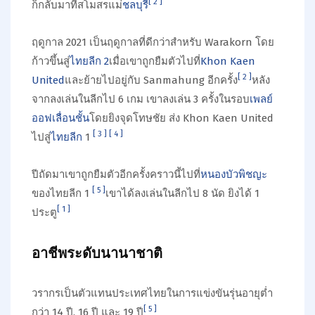
[
2
]
ก็กลับมาที่สโมสรแม่
ชลบุรี
ฤดูกาล 2021 เป็นฤดูกาลที่ดีกว่าสำหรับ Warakorn โดย
ก้าวขึ้นสู่
ไทยลีก 2
เมื่อเขาถูกยืมตัวไปที่
Khon Kaen
[
2
]
United
และย้ายไปอยู่กับ Sanmahung อีกครั้ง
หลัง
จากลงเล่นในลีกไป 6 เกม เขาลงเล่น 3 ครั้งในรอบ
เพลย์
ออฟเลื่อนชั้น
โดยยิงจุดโทษชัย ส่ง Khon Kaen United
[
3
]
[
4
]
ไปสู่
ไทยลีก
1
ปีถัดมาเขาถูกยืมตัวอีกครั้งคราวนี้ไปที่
หนองบัวพิชญะ
[
5
]
ของไทยลีก 1
เขาได้ลงเล่นในลีกไป 8 นัด ยิงได้ 1
[
1
]
ประตู
อาชีพระดับนานาชาติ
วรากรเป็นตัวแทนประเทศไทยในการแข่งขันรุ่นอายุต่ำ
[
5
]
กว่า 14 ปี, 16 ปี และ 19 ปี