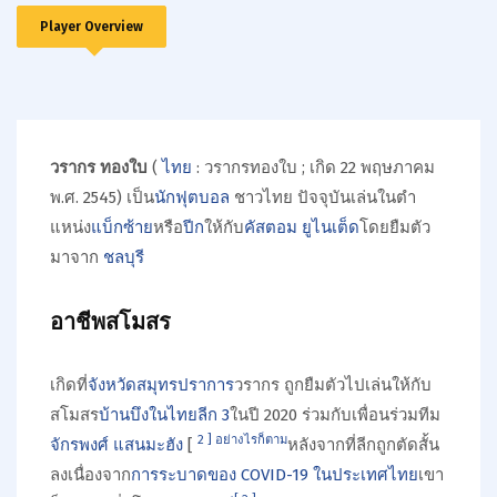
Player Overview
วรากร ทองใบ
(
ไทย
:
วรากรทองใบ
; เกิด 22 พฤษภาคม
พ.ศ. 2545) เป็น
นักฟุตบอล
ชาวไทย ปัจจุบันเล่นในตำ
แหน่ง
แบ็กซ้าย
หรือ
ปีก
ให้กับ
คัสตอม ยูไนเต็ด
โดยยืมตัว
มาจาก
ชลบุรี
อาชีพสโมสร
เกิดที่
จังหวัดสมุทรปราการ
วรากร ถูกยืมตัวไปเล่นให้กับ
สโมสร
บ้านบึง
ในไทยลีก 3
ในปี 2020 ร่วมกับเพื่อนร่วมทีม
2
]
อย่างไรก็ตาม
จักรพงศ์ แสนมะฮัง
[
หลังจากที่ลีกถูกตัดสั้น
ลงเนื่องจาก
การระบาดของ COVID-19 ในประเทศไทย
เขา