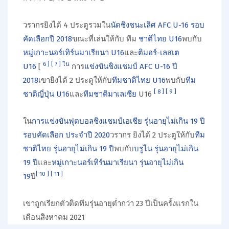
วรากรยิงได้ 4 ประตูรวมใน
นัดชิงชนะเลิศ AFC U-16 รอบ
คัดเลือกปี 2018
ขณะที่เล่นให้กับ ทีม
ชาติไทย U16
พบกับ
หมู่เกาะนอร์เทิร์นมาเรียนา U16
และ
ติมอร์-เลสเต
6
]
[
7
]
ใน
U16
[
การ
แข่งขันชิงแชมป์ AFC U-16 ปี
2018
เขายิงได้ 2 ประตูให้กับ
ทีมชาติไทย U16
พบกับ
ทีม
[
8
]
[
9
]
ชาติญี่ปุ่น U16
และ
ทีมชาติมาเลเซีย
U16
ใน
การแข่งขันฟุตบอลชิงแชมป์เอเชีย รุ่นอายุไม่เกิน 19 ปี
รอบคัดเลือก ประจำปี 2020
วรากร ยิงได้ 2 ประตูให้กับ
ทีม
ชาติไทย รุ่นอายุไม่เกิน 19 ปี
พบกับ
บรูไน รุ่นอายุไม่เกิน
19 ปี
และ
หมู่เกาะนอร์เทิร์นมาเรียนา รุ่นอายุไม่เกิน
[
10
]
[
11
]
19
ปี
เขาถูกเรียกตัวติดทีมรุ่นอายุต่ำกว่า 23 ปีเป็นครั้งแรกใน
เดือนสิงหาคม 2021