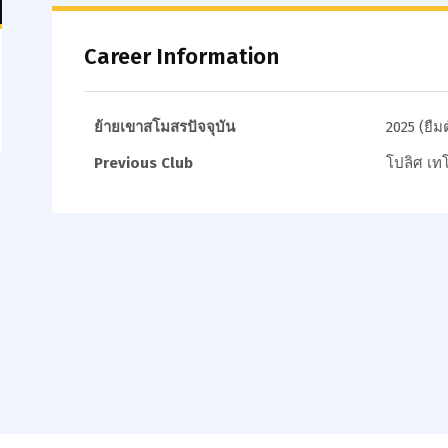
Career Information
ย้ายเขาสโมสรปัจจุบัน
2025 (ยืมต
Previous Club
โปลิศ เท