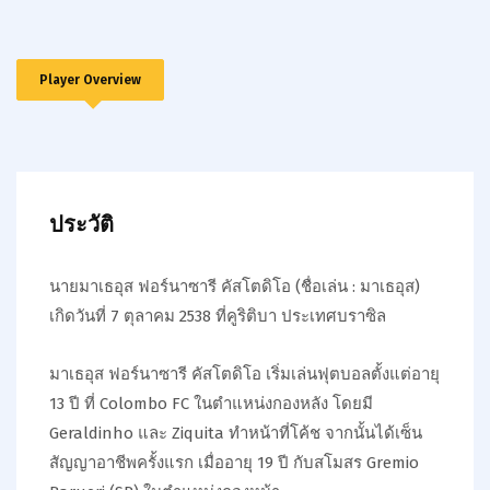
Player Overview
ประวัติ
นายมาเธอุส ฟอร์นาซารี คัสโตดิโอ (ชื่อเล่น : มาเธอุส)
เกิดวันที่ 7 ตุลาคม 2538 ที่คูริติบา ประเทศบราซิล
มาเธอุส ฟอร์นาซารี คัสโตดิโอ เริ่มเล่นฟุตบอลตั้งแต่อายุ
13 ปี ที่ Colombo FC ในตำแหน่งกองหลัง โดยมี
Geraldinho และ Ziquita ทำหน้าที่โค้ช จากนั้นได้เซ็น
สัญญาอาชีพครั้งแรก เมื่ออายุ 19 ปี กับสโมสร Gremio