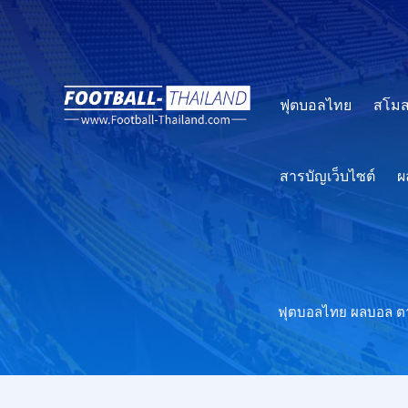
ฟุตบอลไทย
สโม
สารบัญเว็บไซต์
ผ
ฟุตบอลไทย ผลบอล ตา