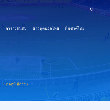
ตารางอันดับ
ข่าวฟุตบอลไทย
ทีมชาติไทย
>
ภคภูมิ มีกว้าน