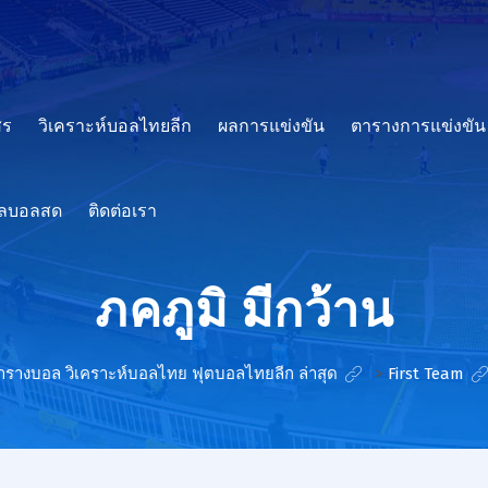
สร
วิเคราะห์บอลไทยลีก
ผลการแข่งขัน
ตารางการแข่งขัน
ลบอลสด
ติดต่อเรา
ภคภูมิ มีกว้าน
รางบอล วิเคราะห์บอลไทย ฟุตบอลไทยลีก ล่าสุด
>
First Team