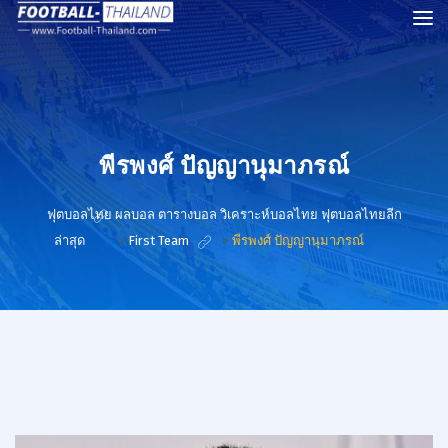
พีรพงศ์ ปัญญานุมาภรณ์
ฟุตบอลไทย ผลบอล ตารางบอล วิเคราะห์บอลไทย ฟุตบอลไทยลีก
ล่าสุด
>
First Team
>
พีรพงศ์ ปัญญานุมาภรณ์