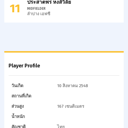
ประสาตพร หงส์วิลัย
11
MIDFIELDER
ลำปาง เอฟซี
Player Profile
วันเกิด
10 สิงหาคม 2548
สถานที่เกิด
ส่วนสูง
167 เซนติเมตร
น้ำหนัก
สัญชาติ
ไทย