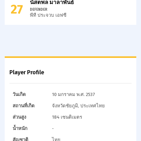
นัสตพล มาลาพันธ์
27
DEFENDER
พีที ประจวบ เอฟซี
Player Profile
วันเกิด
10 มกราคม พ.ศ. 2537
สถานที่เกิด
จังหวัดชัยภูมิ, ประเทศไทย
ส่วนสูง
184 เซนติเมตร
น้ำหนัก
-
สัญชาติ
ไทย