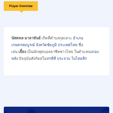
Player Overview
นัสตพล มาลาพันธ์
เกิดที่ตำบลกุดเลาะ
อำเภอ
เกษตรสมบูรณ์
จังหวัดชัยภูมิ
ประเทศไทย
ชื่อ
เล่น
เอี้ยง
เป็นนักฟุตบอลอาชีพชาวไทย ในตำแหน่ง
กอง
หลัง
ปัจจุบันสังกัดสโมสร
พีที ประจวบ
ใน
ไทยลีก