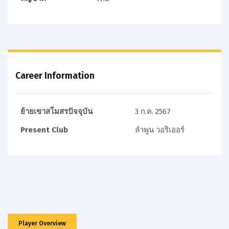
Career Information
ย้ายเขาสโมสรปัจจุบัน
3 ก.ค. 2567
Present Club
ลำพูน วอริเออร์
Player Overview