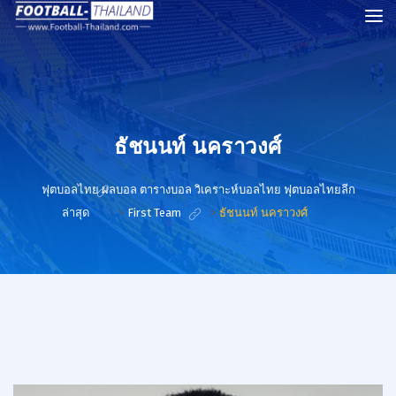
ธัชนนท์ นคราวงศ์
ฟุตบอลไทย ผลบอล ตารางบอล วิเคราะห์บอลไทย ฟุตบอลไทยลีก
ล่าสุด
>
First Team
>
ธัชนนท์ นคราวงศ์