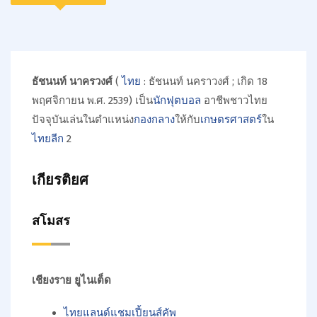
ธัชนนท์ นาครวงศ์
(
ไทย
:
ธัชนนท์ นคราวงศ์
; เกิด 18
พฤศจิกายน พ.ศ. 2539) เป็น
นักฟุตบอล
อาชีพชาวไทย
ปัจจุบันเล่นในตำแหน่ง
กองกลาง
ให้กับ
เกษตรศาสตร์
ใน
ไทยลีก
2
เกียรติยศ
สโมสร
เชียงราย ยูไนเต็ด
ไทยแลนด์แชมเปี้ยนส์คัพ