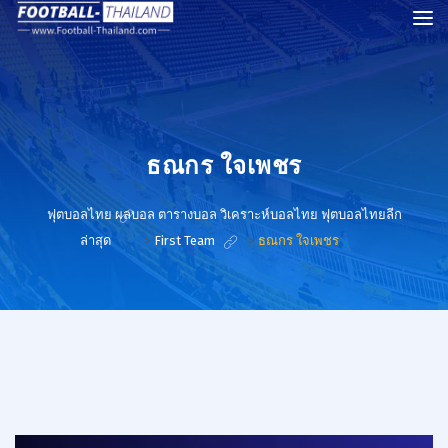
ธณกร ใจเพชร
ฟุตบอลไทย ผลบอล ตารางบอล วิเคราะห์บอลไทย ฟุตบอลไทยลีก
ล่าสุด
>
First Team
>
ธณกร ใจเพชร