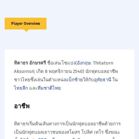
Player Overview
ทิตาธร อักษรศรี
ชื่อเล่น:โชแปง(
อังกฤษ
:
Thitatorn
Aksornsri
; เกิด 8 พฤศจิกายน 2540) นักฟุตบอลอาชีพ
ชาวไทยซึ่งเล่นในตำแหน่ง
แบ็กซ้าย
ให้กับ
อุทัยธานี
ใน
ไทยลีก
และ
ทีมชาติไทย
อาชีพ
ทิตาธรเริ่มต้นเส้นทางการเป็นนักฟุตบอลอาชีพด้วยการ
เป็นนักฟุตบอลเยาวชนของสโมสร โปลิศ เทโร ซึ่งขณะ