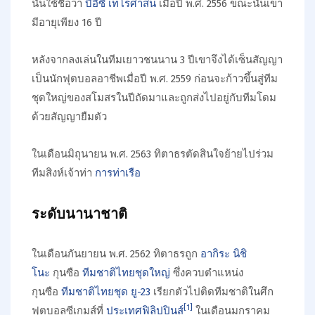
นั้นใช้ชื่อว่า
บีอีซี เทโรศาสน
เมื่อปี พ.ศ. 2556 ขณะนั้นเขา
มีอายุเพียง 16 ปี
หลังจากลงเล่นในทีมเยาวชนนาน 3 ปีเขาจึงได้เซ็นสัญญา
เป็นนักฟุตบอลอาชีพเมื่อปี พ.ศ. 2559 ก่อนจะก้าวขึ้นสู่ทีม
ชุดใหญ่ของสโมสรในปีถัดมาและถูกส่งไปอยู่กับทีมโดม
ด้วยสัญญายืมตัว
ในเดือนมิถุนายน พ.ศ. 2563 ทิตาธรตัดสินใจย้ายไปร่วม
ทีมสิงห์เจ้าท่า
การท่าเรือ
ระดับนานาชาติ
ในเดือนกันยายน พ.ศ. 2562 ทิตาธรถูก
อากิระ นิชิ
โนะ
กุนซือ
ทีมชาติไทยชุดใหญ่
ซึ่งควบตำแหน่ง
กุนซือ
ทีมชาติไทยชุด ยู-23
เรียกตัวไปติดทีมชาติในศึก
[
1
]
ฟุตบอลซีเกมส์ที่
ประเทศฟิลิปปินส์
ในเดือนมกราคม