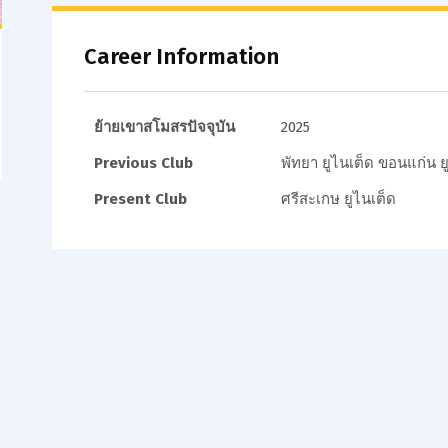
Career Information
ย้ายเขาสโมสรปัจจุบัน
2025
Previous Club
พัทยา ยูไนเต็ด
ขอนแก่น ย
Present Club
ศรีสะเกษ ยูไนเต็ด