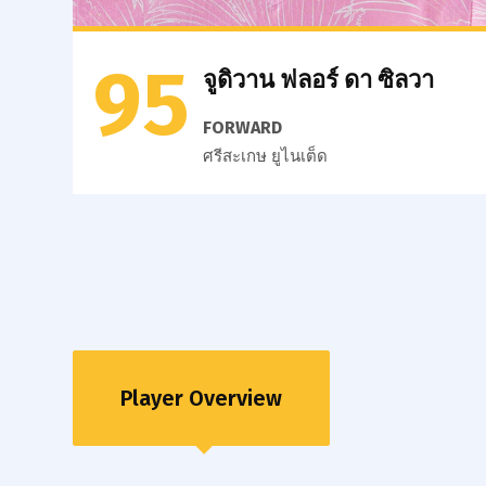
95
จูดิวาน ฟลอร์ ดา ซิลวา
FORWARD
ศรีสะเกษ ยูไนเต็ด
Player Overview