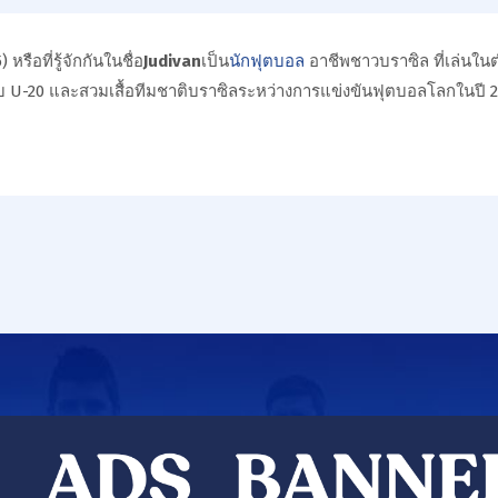
หรือที่รู้จักกันในชื่อ
Judivan
เป็น
นักฟุตบอล
อาชีพชาวบราซิล ที่เล่นใน
 U-20 และสวมเสื้อทีมชาติบราซิลระหว่างการแข่งขันฟุตบอลโลกในปี 2015