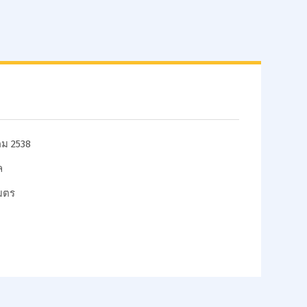
ม 2538
ล
เมตร