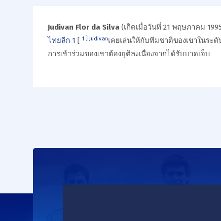
Judivan Flor da Silva
(เกิดเมื่อวันที่ 21 พฤษภาคม 1995) 
1
]
Judivan
ไทยลีก 1
[
เคยเล่นให้กับทีมชาติของเขาในระดับ
การเข้าร่วมของเขาต้องยุติลงเนื่องจากได้รับบาดเจ็บ