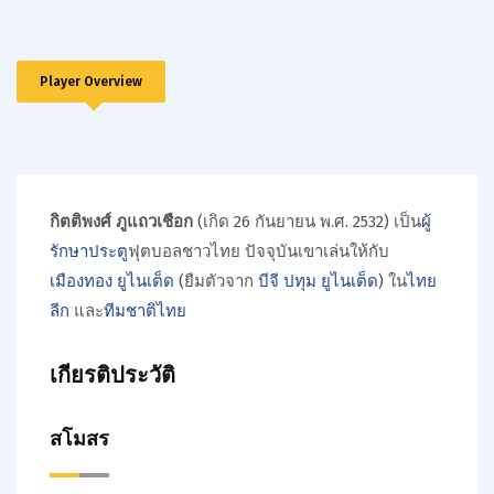
Player Overview
กิตติพงศ์ ภูแถวเชือก
(เกิด 26 กันยายน พ.ศ. 2532) เป็น
ผู้
รักษาประตู
ฟุตบอลชาวไทย ปัจจุบันเขาเล่นให้กับ
เมืองทอง ยูไนเต็ด
(ยืมตัวจาก
บีจี ปทุม ยูไนเต็ด
) ใน
ไทย
ลีก
และ
ทีมชาติไทย
เกียรติประวัติ
สโมสร