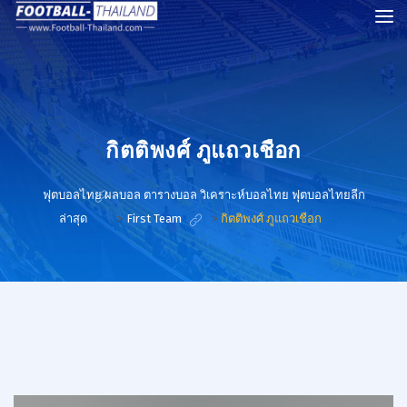
กิตติพงศ์ ภูแถวเชือก
ฟุตบอลไทย ผลบอล ตารางบอล วิเคราะห์บอลไทย ฟุตบอลไทยลีก
ล่าสุด
>
First Team
>
กิตติพงศ์ ภูแถวเชือก