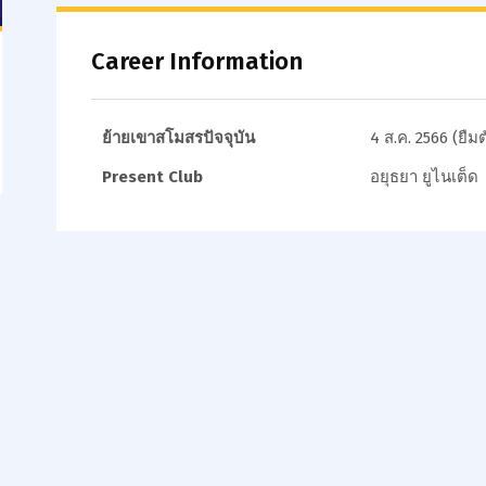
Career Information
ย้ายเขาสโมสรปัจจุบัน
4 ส.ค. 2566 (ยืม
Present Club
อยุธยา ยูไนเต็ด