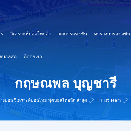
สร
วิเคราะห์บอลไทยลีก
ผลการแข่งขัน
ตารางการแข่งขัน
ลบอลสด
ติดต่อเรา
กฤษณพล บุญชารี
งบอล วิเคราะห์บอลไทย ฟุตบอลไทยลีก ล่าสุด
>
First Team