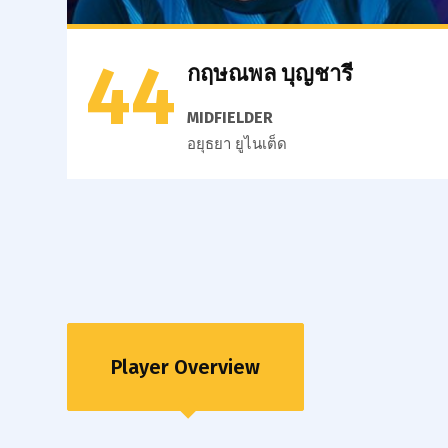
44
กฤษณพล บุญชารี
MIDFIELDER
อยุธยา ยูไนเต็ด
Player Overview