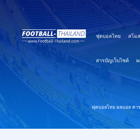
ฟุตบอลไทย
สโม
สารบัญเว็บไซต์
ผ
ฟุตบอลไทย ผลบอล ตารา