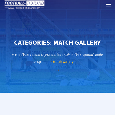
CATEGORIES:
MATCH GALLERY
ฟุตบอลไทย ผลบอล ตารางบอล วิเคราะห์บอลไทย ฟุตบอลไทยลีก
ล่าสุด
>
Match Gallery
?>