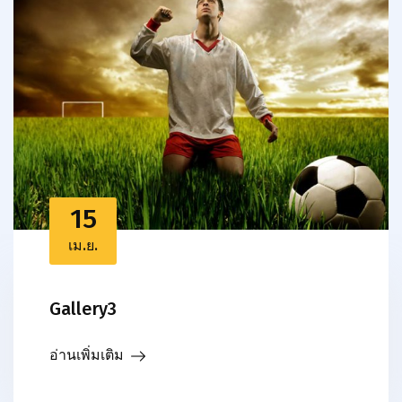
15
เม.ย.
Gallery3
อ่านเพิ่มเติม