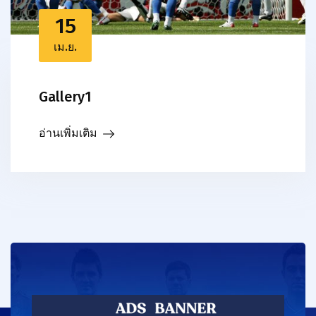
15
เม.ย.
Gallery1
อ่านเพิ่มเติม