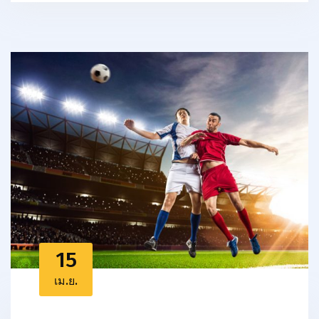
15
เม.ย.