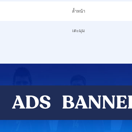
ล้ำหน้า
เตะมุม