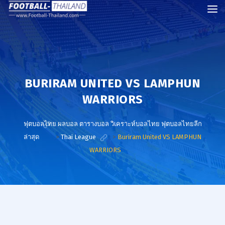
BURIRAM UNITED VS LAMPHUN
WARRIORS
ฟุตบอลไทย ผลบอล ตารางบอล วิเคราะห์บอลไทย ฟุตบอลไทยลีก
ล่าสุด
>
Thai League
>
Buriram United VS LAMPHUN
WARRIORS