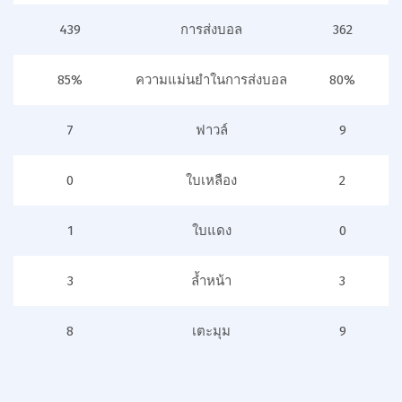
439
การส่งบอล
362
85%
ความแม่นยำในการส่งบอล
80%
7
ฟาวล์
9
0
ใบเหลือง
2
1
ใบแดง
0
3
ล้ำหน้า
3
8
เตะมุม
9