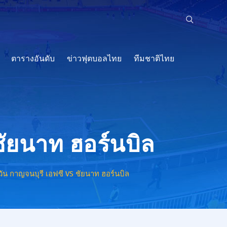
ตารางอันดับ
ข่าวฟุตบอลไทย
ทีมชาติไทย
ชัยนาท ฮอร์นบิล
ัน กาญจนบุรี เอฟซี VS ชัยนาท ฮอร์นบิล