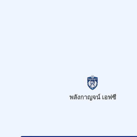
พลังกาญจน์ เอฟซี