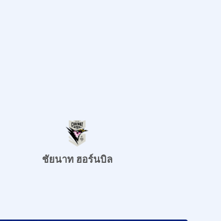
ชัยนาท ฮอร์นบิล