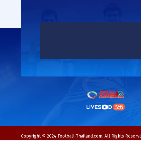
Copyright © 2024 Football-Thailand.com. All Rights Reserv