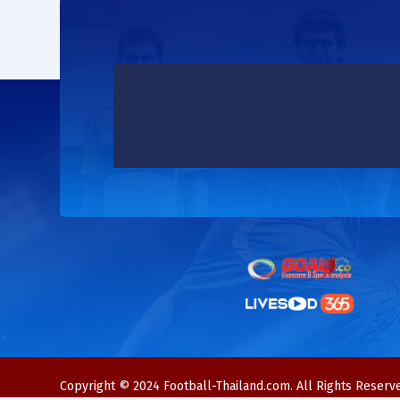
Copyright © 2024 Football-Thailand.com. All Rights Reserv