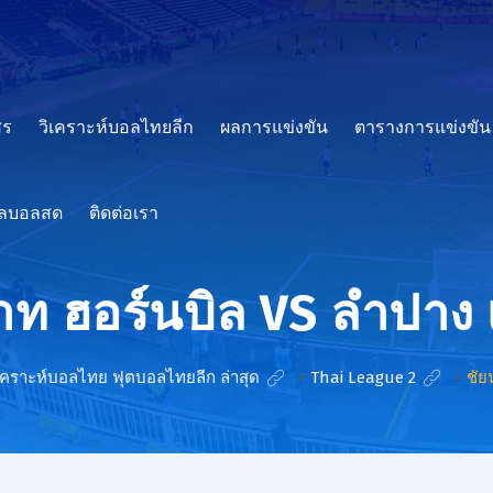
สร
วิเคราะห์บอลไทยลีก
ผลการแข่งขัน
ตารางการแข่งขัน
ลบอลสด
ติดต่อเรา
าท ฮอร์นบิล VS ลำปาง 
คราะห์บอลไทย ฟุตบอลไทยลีก ล่าสุด
>
Thai League 2
>
ชัย