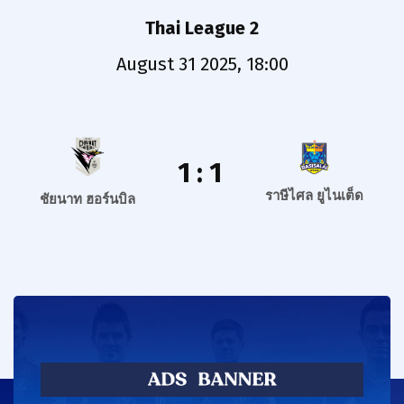
Thai League 2
August 31 2025, 18:00
1 : 1
ราษีไศล ยูไนเต็ด
ชัยนาท ฮอร์นบิล