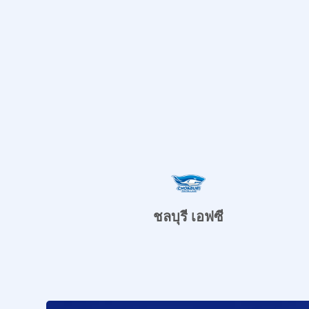
ชลบุรี เอฟซี