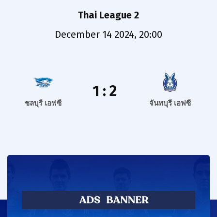
Thai League 2
December 14 2024, 20:00
1 : 2
ชลบุรี เอฟซี
จันทบุรี เอฟซี