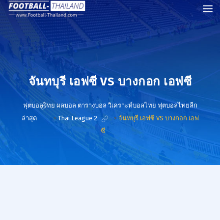
จันทบุรี เอฟซี VS บางกอก เอฟซี
ฟุตบอลไทย ผลบอล ตารางบอล วิเคราะห์บอลไทย ฟุตบอลไทยลีก
ล่าสุด
>
Thai League 2
>
จันทบุรี เอฟซี VS บางกอก เอฟ
ซี