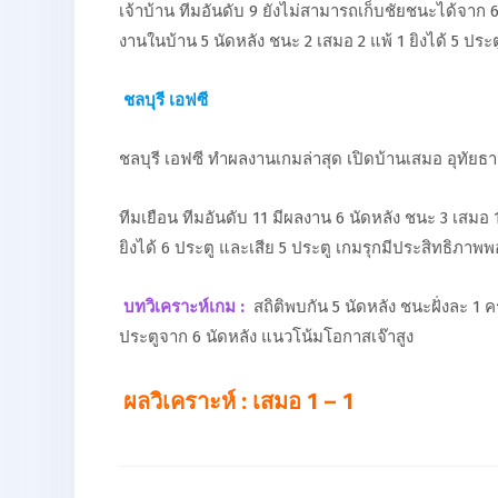
เจ้าบ้าน ทีมอันดับ 9 ยังไม่สามารถเก็บชัยชนะได้จาก 6
งานในบ้าน 5 นัดหลัง ชนะ 2 เสมอ 2 แพ้ 1 ยิงได้ 5 ปร
ชลบุรี เอฟซี
ชลบุรี เอฟซี ทำผลงานเกมล่าสุด เปิดบ้านเสมอ อุทัยธาน
ทีมเยือน ทีมอันดับ 11 มีผลงาน 6 นัดหลัง ชนะ 3 เสมอ 
ยิงได้ 6 ประตู และเสีย 5 ประตู เกมรุกมีประสิทธิภา
บทวิเคราะห์เกม :
สถิติพบกัน 5 นัดหลัง ชนะฝั่งละ 1 คร
ประตูจาก 6 นัดหลัง แนวโน้มโอกาสเจ๊าสูง
ผลวิเคราะห์ : เสมอ 1 – 1