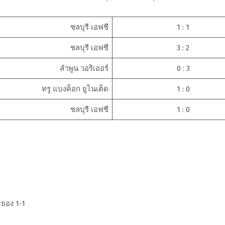
ชลบุรี เอฟซี
1 : 1
ชลบุรี เอฟซี
3 : 2
ลำพูน วอริเออร์
0 : 3
ทรู แบงค็อก ยูไนเต็ด
1 : 0
ชลบุรี เอฟซี
1 : 0
ะยอง 1-1