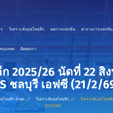
สร
วิเคราะห์บอลไทยลีก
ผลการแข่งขัน
ตารางการแข่งขัน
ลบอลสด
ติดต่อเรา
 2025/26 นัดที่ 22 สิง
S ชลบุรี เอฟซี (21/2/6
ไทยลีก ล่าสุด
>
วิเคราะห์บอลไทยลีก
>
วิเคราะห์บอล ไทยลีก 
(21/2/69)