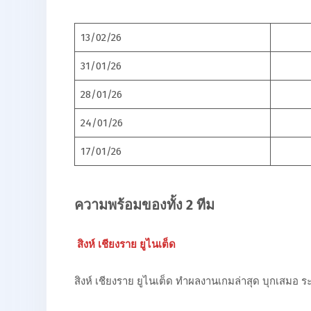
13/02/26
31/01/26
28/01/26
24/01/26
17/01/26
ความพร้อมของทั้ง 2 ทีม
สิงห์ เชียงราย ยูไนเต็ด
สิงห์ เชียงราย ยูไนเต็ด ทำผลงานเกมล่าสุด บุกเสมอ ร