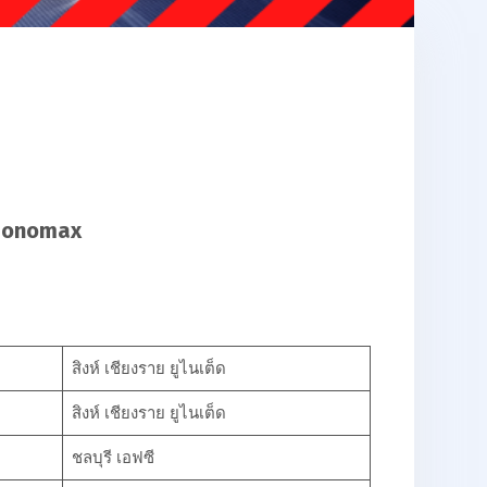
 Monomax
สิงห์ เชียงราย ยูไนเต็ด
สิงห์ เชียงราย ยูไนเต็ด
ชลบุรี เอฟซี