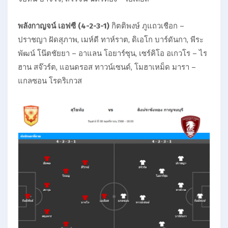
พลังกาญจน์ เอฟซี (4-2-3-1)
กิตติพงษ์ ภูแถวเชือก –
ปราชญา ฝัดสุภาพ, เมห์ดี ทาห์ราต, ดิเอโก บาร์ดันกา, พีระ
พัฒน์ โน๊ตชัยยา – อาแลน โอยาร์ซุน, เซร์คิโอ อเกวโร – ไร
ฮาน สจ๊วร์ต, แอนดรอส ทาวน์เซนด์, โมฮาเหม็ด มารา –
แกลซอน โรดริเกวส