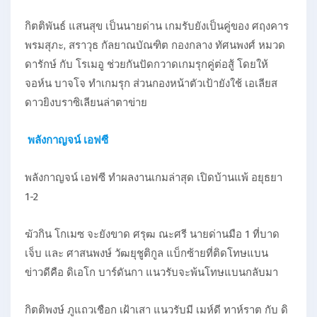
กิตติพันธ์ แสนสุข เป็นนายด่าน เกมรับยังเป็นคู่ของ ศฤงคาร
พรมสุภะ, สราวุธ กัลยาณบัณฑิต กองกลาง ทัศนพงศ์ หมวด
ดารักษ์ กับ โรเมอู ช่วยกันปัดกวาดเกมรุกคู่ต่อสู้ โดยให้
จอห์น บาจโจ ทำเกมรุก ส่วนกองหน้าตัวเป้ายังใช้ เอเลียส
ดาวยิงบราซิเลียนล่าตาข่าย
พลังกาญจน์ เอฟซี
พลังกาญจน์ เอฟซี ทำผลงานเกมล่าสุด เปิดบ้านแพ้ อยุธยา
1-2
ฆัวกิน โกเมซ จะยังขาด ศรุฒ ณะศรี นายด่านมือ 1 ที่บาด
เจ็บ และ ศาสนพงษ์ วัฒยุชูติกูล แบ็กซ้ายที่ติดโทษแบน
ข่าวดีคือ ดิเอโก บาร์ดันกา แนวรับจะพ้นโทษแบนกลับมา
กิตติพงษ์ ภูแถวเชือก เฝ้าเสา แนวรับมี เมห์ดี ทาห์ราต กับ ดิ