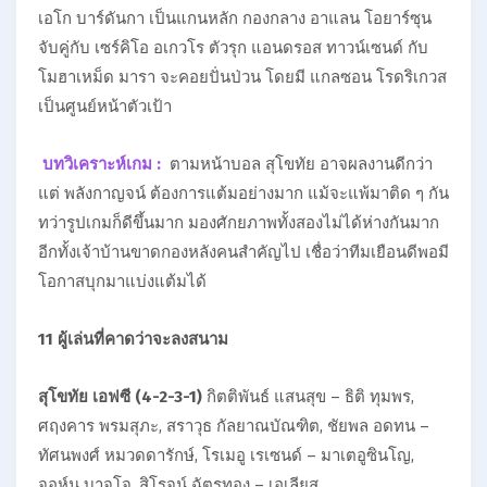
เอโก บาร์ดันกา เป็นแกนหลัก กองกลาง อาแลน โอยาร์ซุน
จับคู่กับ เซร์คิโอ อเกวโร ตัวรุก แอนดรอส ทาวน์เซนด์ กับ
โมฮาเหม็ด มารา จะคอยปั่นป่วน โดยมี แกลซอน โรดริเกวส
เป็นศูนย์หน้าตัวเป้า
บทวิเคราะห์เกม :
ตามหน้าบอล สุโขทัย อาจผลงานดีกว่า
แต่ พลังกาญจน์ ต้องการแต้มอย่างมาก แม้จะแพ้มาติด ๆ กัน
ทว่ารูปเกมก็ดีขึ้นมาก มองศักยภาพทั้งสองไม่ได้ห่างกันมาก
อีกทั้งเจ้าบ้านขาดกองหลังคนสำคัญไป เชื่อว่าทีมเยือนดีพอมี
โอกาสบุกมาแบ่งแต้มได้
11 ผู้เล่นที่คาดว่าจะลงสนาม
สุโขทัย เอฟซี (4-2-3-1)
กิตติพันธ์ แสนสุข – ธิติ ทุมพร,
ศฤงคาร พรมสุภะ, สราวุธ กัลยาณบัณฑิต, ชัยพล อดทน –
ทัศนพงศ์ หมวดดารักษ์, โรเมอู เรเซนด์ – มาเตอูซินโญ,
จอห์น บาจโจ, สิโรจน์ ฉัตรทอง – เอเลียส