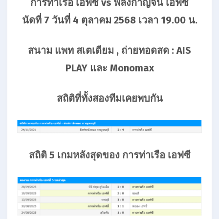
การท่าเรือ เอฟซี vs พลังกาญจน์ เอฟซี
นัดที่ 7 วันที่ 4 ตุลาคม 2568 เวลา 19.00 น.
สนาม แพท สเตเดียม , ถ่ายทอดสด : AIS
PLAY และ Monomax
สถิติที่ทั้งสองทีมเคยพบกัน
สถิติ 5 เกมหลังสุดของ การท่าเรือ เอฟซี