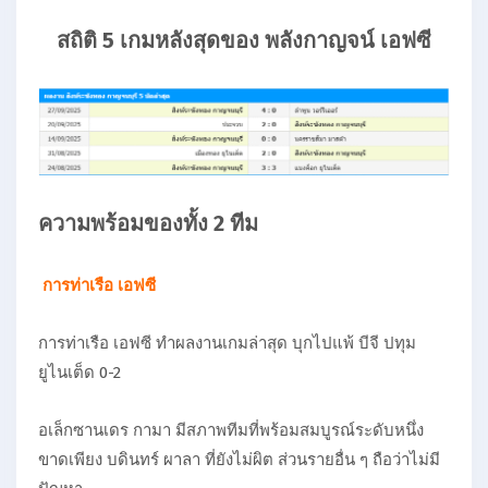
สถิติ 5 เกมหลังสุดของ พลังกาญจน์ เอฟซี
ความพร้อมของทั้ง 2 ทีม
การท่าเรือ เอฟซี
การท่าเรือ เอฟซี ทำผลงานเกมล่าสุด บุกไปแพ้ บีจี ปทุม
ยูไนเต็ด 0-2
อเล็กซานเดร กามา มีสภาพทีมที่พร้อมสมบูรณ์ระดับหนึ่ง
ขาดเพียง บดินทร์ ผาลา ที่ยังไม่ผิต ส่วนรายอื่น ๆ ถือว่าไม่มี