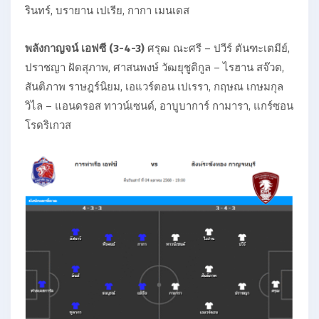
รินทร์, บรายาน เปเรีย, กากา เมนเดส
พลังกาญจน์ เอฟซี (3-4-3)
ศรุฒ ณะศรี – ปวีร์ ตันฑะเตมีย์,
ปราชญา ฝัดสุภาพ, ศาสนพงษ์ วัฒยุชูติกูล – ไรฮาน สจ๊วต,
สันติภาพ ราษฎร์นิยม, เอแวร์ตอน เปเรรา, กฤษณ เกษมกุล
วิไล – แอนดรอส ทาวน์เซนด์, อาบูบาการ์ กามารา, แกร์ซอน
โรดริเกวส