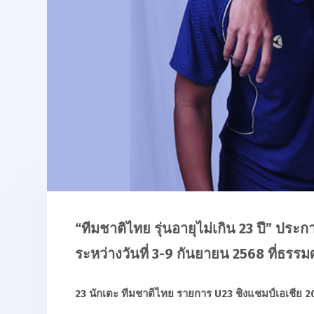
“ทีมชาติไทย รุ่นอายุไม่เกิน 23 ปี” ประ
ระหว่างวันที่ 3-9 กันยายน 2568 ที่ธรร
23 นักเตะ ทีมชาติไทย รายการ U23 ชิงแชมป์เอเชีย 202