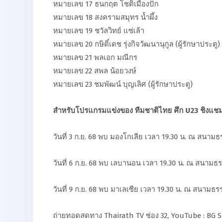
หมายเลข 17 ธนกฤต โชติเมืองปัก
หมายเลข 18 สงครามสมุทร น้ำผึ้ง
หมายเลข 19 ชวัลวิทย์ แซ่เล้า
หมายเลข 20 กษิดิ์เดช รุ่งกิจวัฒนานุกูล (ผู้รักษาประตู)
หมายเลข 21 พลเอก มณีกร
หมายเลข 22 สพล น้อยวงษ์
หมายเลข 23 ชมพัฒน์ บุญเลิศ (ผู้รักษาประตู)
สำหรับโปรแกรมแข่งของ ทีมชาติไทย ศึก U23 ชิงแชมป์
วันที่ 3 ก.ย. 68 พบ มองโกเลีย เวลา 19.30 น. ณ สนาม
วันที่ 6 ก.ย. 68 พบ เลบานอน เวลา 19.30 น. ณ สนามธ
วันที่ 9 ก.ย. 68 พบ มาเลเซีย เวลา 19.30 น. ณ สนามธ
ถ่ายทอดสดทาง Thairath TV ช่อง 32, YouTube : BG 