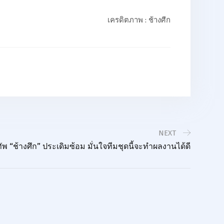
เครดิตภาพ : ช้างศีก
NEXT
พ “ช้างศึก” ประเดิมซ้อม มั่นใจทีมชุดนี้จะทำผลงานได้ดี