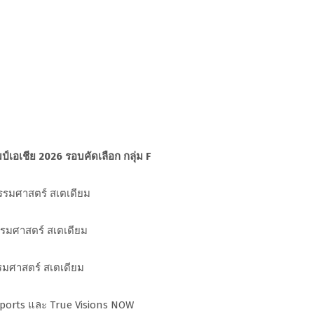
เอเชีย 2026 รอบคัดเลือก กลุ่ม F
ธรรมศาสตร์ สเตเดียม
รรมศาสตร์ สเตเดียม
รรมศาสตร์ สเตเดียม
Sports และ True Visions NOW