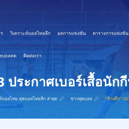
สร
วิเคราะห์บอลไทยลีก
ผลการแข่งขัน
ตารางการแข่งขัน
ลบอลสด
ติดต่อเรา
3 ประกาศเบอร์เสื้อนักกี
์บอลไทย ฟุตบอลไทยลีก ล่าสุด
>
ข่าวฟุตบอล
>
“ช้างศึก” U2