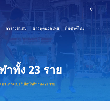
ตารางอันดับ
ข่าวฟุตบอลไทย
ทีมชาติไทย
ฬาทั้ง 23 ราย
3 ประกาศเบอร์เสื้อนักกีฬาทั้ง 23 ราย