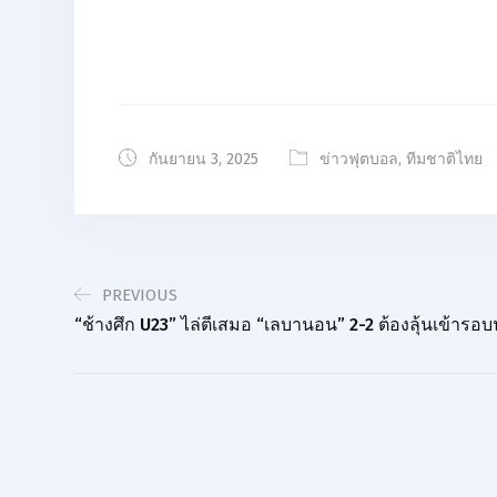
กันยายน 3, 2025
ข่าวฟุตบอล
,
ทีมชาติไทย
PREVIOUS
“ช้างศึก U23” ไล่ตีเสมอ “เลบานอน” 2-2 ต้องลุ้นเข้ารอบ